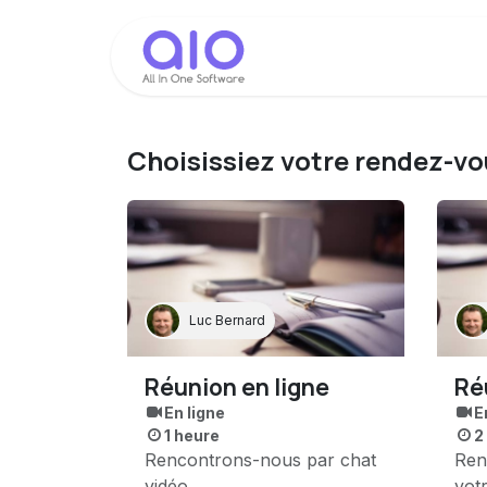
Se rendre au contenu
Accueil
Modules
Choisissiez votre rendez-v
Luc Bernard
Réunion en ligne
Ré
En ligne
E
1 heure
2
Rencontrons-nous par chat
Ren
vidéo
vot