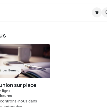
Hardware
Soutien
Prendre rendez-vo
ous
Luc Bernard
union sur place
n ligne
 heures
controns-nous dans
re entreprise